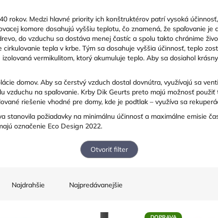
40 rokov. Medzi hlavné priority ich konštruktérov patrí vysoká účinnosť,
ľovacej komore dosahujú vyššiu teplotu, čo znamená, že spaľovanie je d
í drevo, do vzduchu sa dostáva menej častíc a spolu takto chránime živo
e cirkulovanie tepla v krbe. Tým sa dosahuje vyššia účinnosť, teplo zos
e izolovaná vermikulitom, ktorý akumuluje teplo. Aby sa dosiahol krásn
zolácie domov. Aby sa čerstvý vzduch dostal dovnútra, využívajú sa ven
du vzduchu na spaľovanie. Krby Dik Geurts preto majú možnosť použiť t
lované riešenie vhodné pre domy, kde je podtlak – využíva sa rekuperác
va stanovila požiadavky na minimálnu účinnosť a maximálne emisie čast
a majú označenie Eco Design 2022.
Otvoriť filter
Najdrahšie
Najpredávanejšie
DOPRAVA