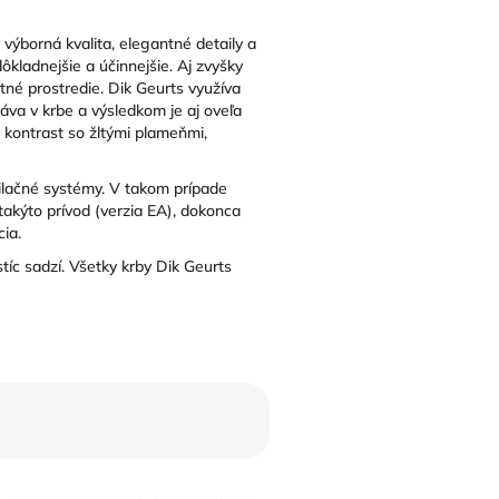
 výborná kvalita, elegantné detaily a
ôkladnejšie a účinnejšie. Aj zvyšky
tné prostredie. Dik Geurts využíva
táva v krbe a výsledkom je aj oveľa
y kontrast so žltými plameňmi,
tilačné systémy. V takom prípade
akýto prívod (verzia EA), dokonca
ia.
íc sadzí. Všetky krby Dik Geurts