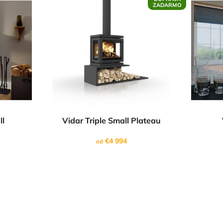
ZADARMO
ll
Vidar Triple Small Plateau
€4 994
od