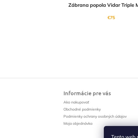
Zábrana popola Vidar Triple
€75
Z
á
Informácie pre vás
p
ä
Ako nakupovať
t
Obchodné podmienky
i
Podmienky ochrany osobných údajov
e
Moja objednávka
Tento web 