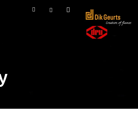
Nákupný
Hľadať
Prihlásenie
košík
y