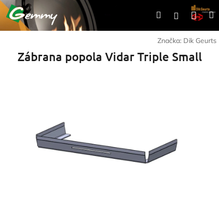
Prejsť
Nák
Hľadať
Prihlásen
na
obsah
koší
Značka:
Dik Geurts
Zábrana popola Vidar Triple Small