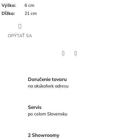
Výška
:
6 cm
Dĺžka
:
21 cm
OPÝTAŤ SA
Twitter
Facebook
Doručenie tovaru
na akúkoľvek adresu
Servis
po celom Slovensku
2 Showroomy