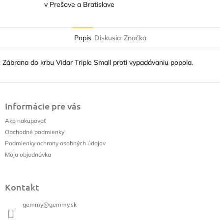
v Prešove a Bratislave
Popis
Diskusia
Značka
Zábrana do krbu Vidar Triple Small proti vypadávaniu popola.
Z
á
Informácie pre vás
p
ä
Ako nakupovať
t
Obchodné podmienky
i
Podmienky ochrany osobných údajov
e
Moja objednávka
Kontakt
gemmy
@
gemmy.sk