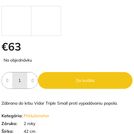
€63
Jednotková
Na objednávku
cena:
Do košíka
Zábrana do krbu Vidar Triple Small proti vypadávaniu popola.
Kategória
:
Príslušenstvo
Záruka
:
2 roky
Šírka
:
42 cm