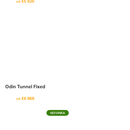
€5 826
od
Odin Tunnel Fixed
€6 868
od
NOVINKA