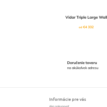
Vidar Triple Large Wal
€4 332
od
Doručenie tovaru
na akúkoľvek adresu
Z
á
Informácie pre vás
p
ä
Ako nakupovať