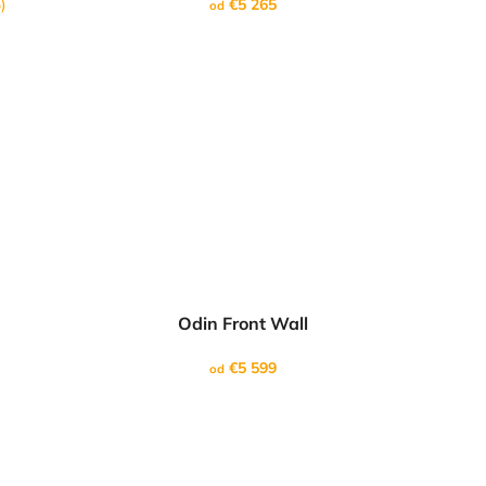
)
€5 265
od
Odin Front Wall
€5 599
od