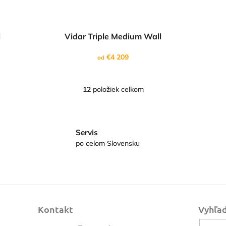
l
Vidar Triple Medium Wall
€4 209
od
12
položiek celkom
O
v
l
á
d
Servis
a
po celom Slovensku
c
i
e
p
r
v
k
Kontakt
Vyhľa
y