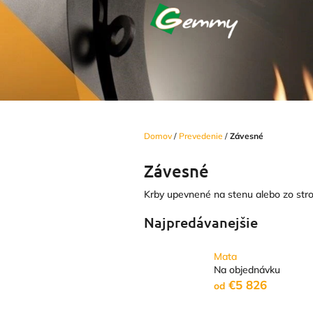
Prejsť
na
obsah
Domov
/
Prevedenie
/
Závesné
Závesné
Krby upevnené na stenu alebo zo stro
Najpredávanejšie
Mata
Na objednávku
€5 826
od