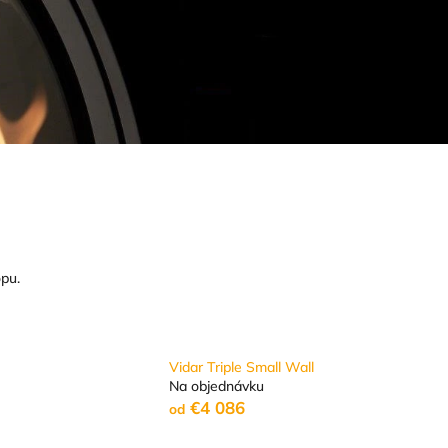
pu.
Vidar Triple Small Wall
Na objednávku
€4 086
od