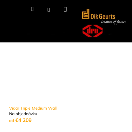
Nákupný
Hľadať
Prihlásenie
košík
Vidar Triple Medium Wall
Na objednávku
€4 209
od