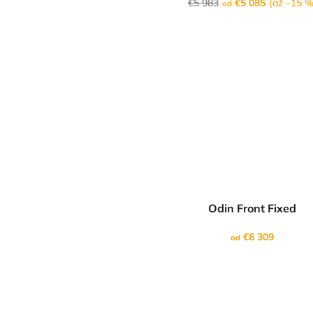
€5 983
€5 085
(až –15 %
od
Odin Front Fixed
€6 309
od