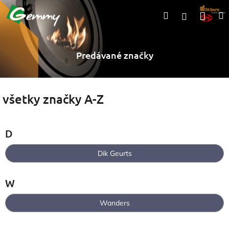
Prejsť
Nák
Hľadať
Prihlásen
na
obsah
koší
Predávané značky
všetky značky A-Z
D
Dik Geurts
W
Wanders