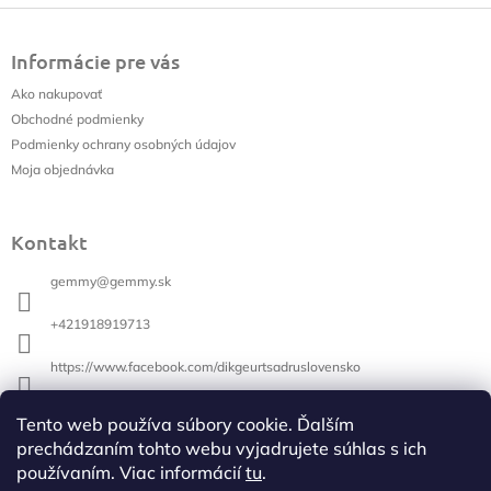
Z
á
Informácie pre vás
p
ä
Ako nakupovať
t
Obchodné podmienky
i
Podmienky ochrany osobných údajov
e
Moja objednávka
Kontakt
gemmy
@
gemmy.sk
+421918919713
https://www.facebook.com/dikgeurtsadruslovensko
+421918919713
Tento web používa súbory cookie. Ďalším
prechádzaním tohto webu vyjadrujete súhlas s ich
používaním. Viac informácií
tu
.
Vyhľadávanie