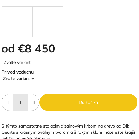
od
€8 450
Jednotková
Zvoľte variant
cena:
Prívod vzduchu
Do košíka
S týmto samostatne stojacim dizajnovým krbom na drevo od Dik
Geurts s krásnym oválnym tvarom a širokým sklom máte ešte krajší
výhľad na veľké plamene.