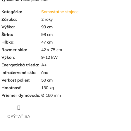
Kategória
:
Samostatne stojace
Záruka
:
2 roky
Výška
:
93 cm
Šírka
:
98 cm
Hĺbka
:
47 cm
Rozmer skla
:
42 x 75 cm
Výkon
:
9-12 kW
Energetická trieda
:
A+
Infračervené sklo
:
áno
Veľkosť polien
:
50 cm
Hmotnosť
:
130 kg
Priemer dymovodu
:
Ø 150 mm
OPÝTAŤ SA