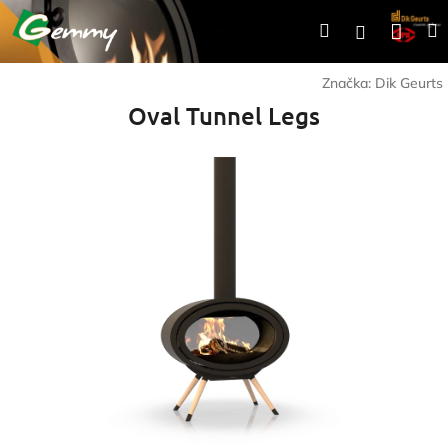
Prejsť
Nák
Hľadať
Prihlásen
na
obsah
koší
Značka:
Dik Geurts
Oval Tunnel Legs