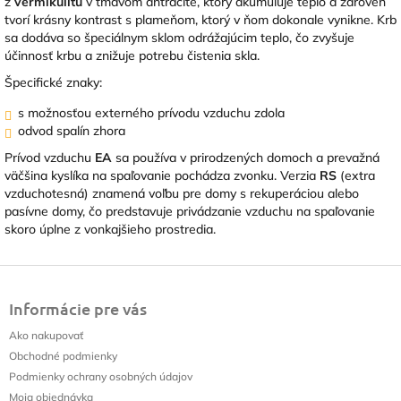
z
vermikulitu
v tmavom antracite, ktorý akumuluje teplo a zároveň
tvorí krásny kontrast s plameňom, ktorý v ňom dokonale vynikne. Krb
sa dodáva so špeciálnym sklom odrážajúcim teplo, čo zvyšuje
účinnosť krbu a znižuje potrebu čistenia skla.
Špecifické znaky:
s možnosťou externého prívodu vzduchu zdola
odvod spalín zhora
Prívod vzduchu
EA
sa používa v prirodzených domoch a prevažná
väčšina kyslíka na spaľovanie pochádza zvonku. Verzia
RS
(extra
vzduchotesná) znamená voľbu pre domy s rekuperáciou alebo
pasívne domy, čo predstavuje privádzanie vzduchu na spaľovanie
skoro úplne z vonkajšieho prostredia.
Z
á
Informácie pre vás
p
ä
Ako nakupovať
t
Obchodné podmienky
i
Podmienky ochrany osobných údajov
e
Moja objednávka