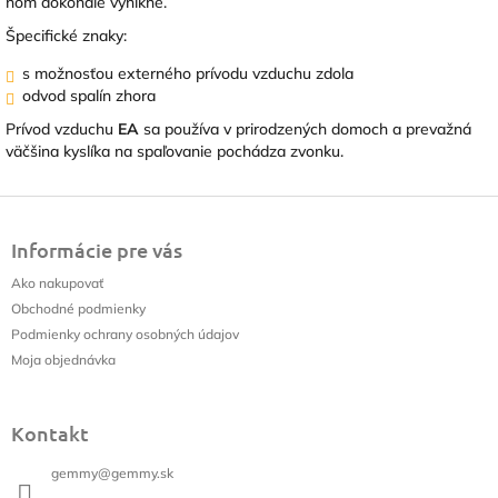
ňom dokonale vynikne.
Špecifické znaky:
s možnosťou externého prívodu vzduchu zdola
odvod spalín zhora
Prívod vzduchu
EA
sa používa v prirodzených domoch a prevažná
väčšina kyslíka na spaľovanie pochádza zvonku.
Z
á
Informácie pre vás
p
ä
Ako nakupovať
t
Obchodné podmienky
i
Podmienky ochrany osobných údajov
e
Moja objednávka
Kontakt
gemmy
@
gemmy.sk