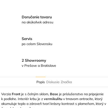
Twitter
Facebook
Doručenie tovaru
na akúkoľvek adresu
Servis
po celom Slovensku
2 Showroomy
v Prešove a Bratislave
Popis
Diskusia
Značka
Verzia
Front
je s čelným sklom,
Base
je príslušenstvo na pripojenie
k podlahe. Interiér krbu je z
vermikulitu
v tmavom antracite, ktorý
akumuluje teplo a zároveň tvorí krásny kontrast s plameňom, ktorý v