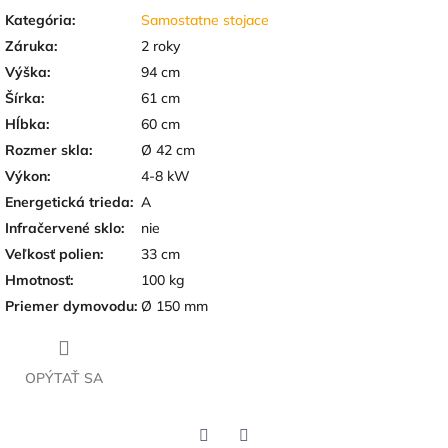
Kategória
:
Samostatne stojace
Záruka
:
2 roky
Výška
:
94 cm
Šírka
:
61 cm
Hĺbka
:
60 cm
Rozmer skla
:
Ø 42 cm
Výkon
:
4-8 kW
Energetická trieda
:
A
Infračervené sklo
:
nie
Veľkosť polien
:
33 cm
Hmotnosť
:
100 kg
Priemer dymovodu
:
Ø 150 mm
OPÝTAŤ SA