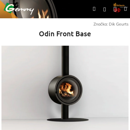
Prejsť
Nák
Hľadať
Prihlásen
na
obsah
koší
Značka:
Dik Geurts
Odin Front Base