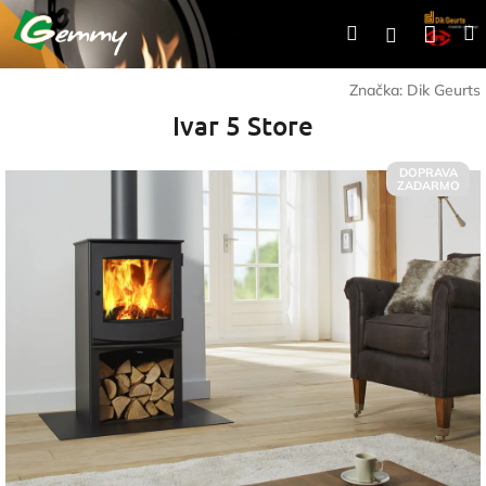
Prejsť
Nák
Hľadať
Prihlásen
na
obsah
koší
Značka:
Dik Geurts
Ivar 5 Store
DOPRAVA
ZADARMO