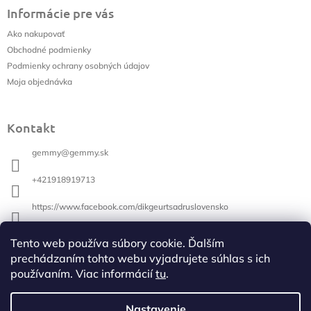
á
Informácie pre vás
p
ä
Ako nakupovať
t
Obchodné podmienky
i
Podmienky ochrany osobných údajov
e
Moja objednávka
Kontakt
gemmy
@
gemmy.sk
+421918919713
https://www.facebook.com/dikgeurtsadruslovensko
+421918919713
Tento web používa súbory cookie. Ďalším
prechádzaním tohto webu vyjadrujete súhlas s ich
používaním. Viac informácií
tu
.
Vyhľadávanie
Hľadať
Nastavenie