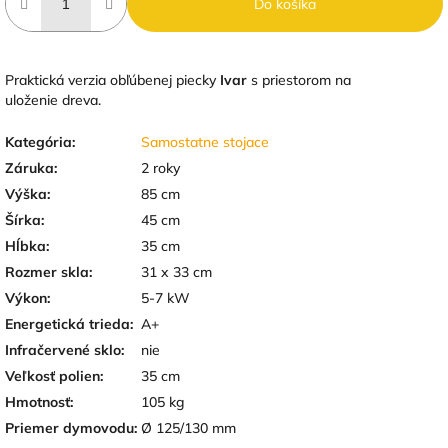
Do košíka
Praktická verzia obľúbenej piecky
Ivar
s priestorom na
uloženie dreva.
Kategória
:
Samostatne stojace
Záruka
:
2 roky
Výška
:
85 cm
Šírka
:
45 cm
Hĺbka
:
35 cm
Rozmer skla
:
31 x 33 cm
Výkon
:
5-7 kW
Energetická trieda
:
A+
Infračervené sklo
:
nie
Veľkosť polien
:
35 cm
Hmotnosť
:
105 kg
Priemer dymovodu
:
Ø 125/130 mm