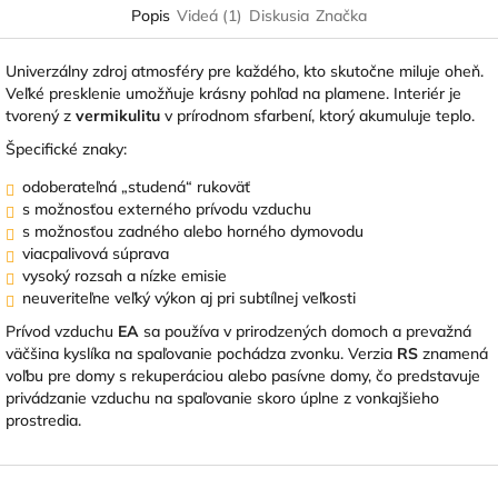
Popis
Videá (1)
Diskusia
Značka
Univerzálny zdroj atmosféry pre každého, kto skutočne miluje oheň.
Veľké presklenie umožňuje krásny pohľad na plamene.
Interiér je
tvorený z
vermikulitu
v prírodnom sfarbení
, ktorý akumuluje teplo.
Špecifické znaky:
odoberateľná „studená“ rukoväť
s možnosťou externého prívodu vzduchu
s možnosťou zadného alebo horného dymovodu
viacpalivová súprava
vysoký rozsah a nízke emisie
neuveriteľne veľký výkon aj pri subtílnej veľkosti
Prívod vzduchu
EA
sa používa v prirodzených domoch a prevažná
väčšina kyslíka na spaľovanie pochádza zvonku.
Verzia
RS
znamená
voľbu pre domy s rekuperáciou alebo pasívne domy, čo predstavuje
privádzanie vzduchu na spaľovanie skoro úplne z vonkajšieho
prostredia.
Z