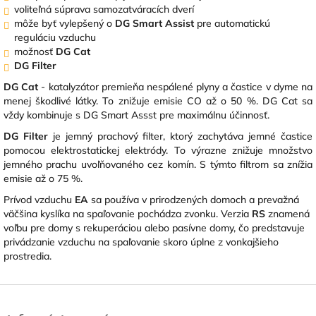
voliteľná súprava samozatváracích dverí
môže byť vylepšený o
DG Smart Assist
pre automatickú
reguláciu vzduchu
možnosť
DG Cat
DG Filter
DG Cat
- katalyzátor premieňa nespálené plyny a častice v dyme na
menej škodlivé látky. To znižuje emisie CO až o 50 %. DG Cat sa
vždy kombinuje s DG Smart Assst pre maximálnu účinnosť.
DG Filter
je jemný prachový filter, ktorý zachytáva jemné častice
pomocou elektrostatickej elektródy. To výrazne znižuje množstvo
jemného prachu uvoľňovaného cez komín. S týmto filtrom sa znížia
emisie až o 75 %.
Prívod vzduchu
EA
sa používa v prirodzených domoch a prevažná
väčšina kyslíka na spaľovanie pochádza zvonku. Verzia
RS
znamená
voľbu pre domy s rekuperáciou alebo pasívne domy, čo predstavuje
privádzanie vzduchu na spaľovanie skoro úplne z vonkajšieho
prostredia.
Z
á