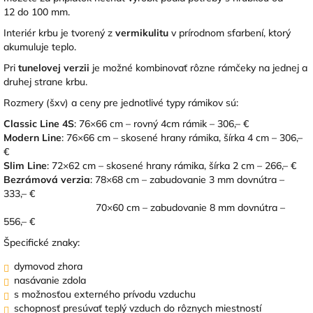
12 do 100 mm.
Interiér krbu je tvorený z
vermikulitu
v prírodnom sfarbení, ktorý
akumuluje teplo.
Pri
tunelovej verzii
je možné kombinovať rôzne rámčeky na jednej a
druhej strane krbu.
Rozmery
(šxv)
a ceny pre jednotlivé typy rámikov sú:
Classic Line 4S
: 76×66 cm – rovný 4cm rámik – 306,– €
Modern Line
: 76×66 cm – skosené hrany rámika, šírka 4 cm – 306,–
€
Slim Line
: 72×62 cm – skosené hrany rámika, šírka 2 cm – 266,– €
Bezrámová verzia
: 78×68 cm – zabudovanie 3 mm dovnútra –
333,– €
70×60 cm – zabudovanie 8 mm dovnútra –
556,– €
Špecifické znaky:
dymovod zhora
nasávanie zdola
s možnosťou externého prívodu vzduchu
schopnosť presúvať teplý vzduch do rôznych miestností