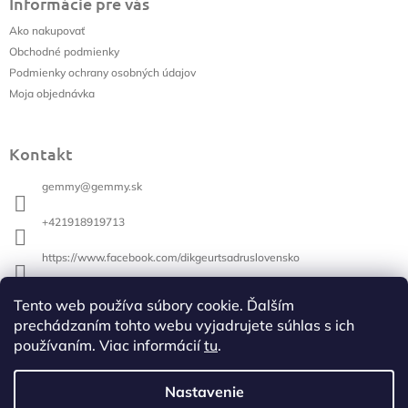
Informácie pre vás
p
ä
Ako nakupovať
t
Obchodné podmienky
i
Podmienky ochrany osobných údajov
e
Moja objednávka
Kontakt
gemmy
@
gemmy.sk
+421918919713
https://www.facebook.com/dikgeurtsadruslovensko
+421918919713
Tento web používa súbory cookie. Ďalším
prechádzaním tohto webu vyjadrujete súhlas s ich
používaním. Viac informácií
tu
.
Vyhľadávanie
Hľadať
Nastavenie