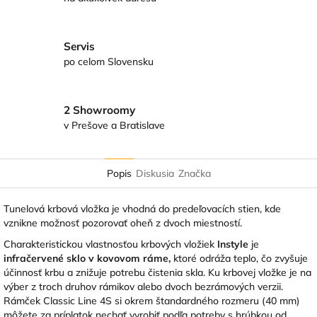
Servis
po celom Slovensku
2 Showroomy
v Prešove a Bratislave
Popis
Diskusia
Značka
Tunelová krbová vložka je vhodná do predeľovacích stien, kde
vznikne možnosť pozorovať oheň z dvoch miestností.
Charakteristickou vlastnosťou krbových vložiek
Instyle
je
infračervené sklo v kovovom ráme,
ktoré odráža teplo, čo zvyšuje
účinnosť krbu a znižuje potrebu čistenia skla. Ku krbovej vložke je na
výber z troch druhov rámikov alebo dvoch bezrámových verzii.
Rámček Classic Line 4S si okrem štandardného rozmeru (40 mm)
môžete za príplatok nechať vyrobiť podľa potreby s hrúbkou od