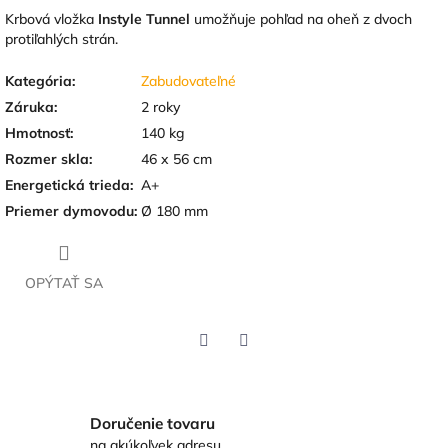
Krbová vložka
Instyle Tunnel
umožňuje pohľad na oheň z dvoch
protiľahlých strán.
Kategória
:
Zabudovateľné
Záruka
:
2 roky
Hmotnosť
:
140 kg
Rozmer skla
:
46 x 56 cm
Energetická trieda
:
A+
Priemer dymovodu
:
Ø 180 mm
OPÝTAŤ SA
Twitter
Facebook
Doručenie tovaru
na akúkoľvek adresu