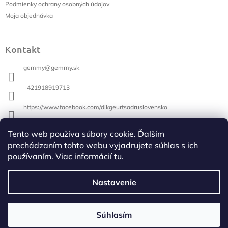
i
Podmienky ochrany osobných údajov
e
Moja objednávka
Kontakt
gemmy
@
gemmy.sk
+421918919713
https://www.facebook.com/dikgeurtsadruslovensko
+421918919713
Tento web používa súbory cookie. Ďalším
prechádzaním tohto webu vyjadrujete súhlas s ich
používaním. Viac informácií
tu
.
Vyhľadávanie
Hľadať
Nastavenie
Súhlasím
Copyright 2026
Gemmy-DG
. Všetky práva vyhradené.
Vytvoril Shoptet