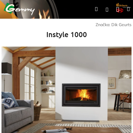
Prejsť
Nák
Hľadať
Prihlásen
na
obsah
koší
Značka:
Dik Geurts
Instyle 1000