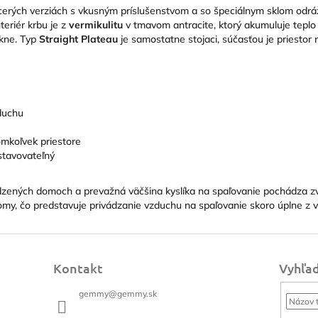
erých verziách s vkusným príslušenstvom a so špeciálnym sklom odráž
nteriér krbu je z
vermikulitu
v tmavom antracite, ktorý akumuluje teplo 
kne. Typ
Straight Plateau
je samostatne stojaci, súčasťou je priestor
duchu
omkoľvek priestore
stavovateľný
odzených domoch a prevažná väčšina kyslíka na spaľovanie pochádza 
my, čo predstavuje privádzanie vzduchu na spaľovanie skoro úplne z v
Kontakt
Vyhľa
gemmy
@
gemmy.sk