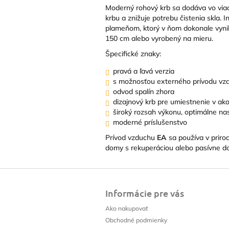
Moderný rohový krb sa dodáva vo viac
krbu a znižuje potrebu čistenia skla. I
plameňom, ktorý v ňom dokonale vyni
150 cm alebo vyrobený na mieru.
Špecifické znaky:
pravá a ľavá verzia
s možnosťou externého prívodu vz
odvod spalín zhora
dizajnový krb pre umiestnenie v ak
široký rozsah výkonu, optimálne na
moderné príslušenstvo
Prívod vzduchu
EA
sa používa v prir
domy s rekuperáciou alebo pasívne do
Z
á
Informácie pre vás
p
ä
Ako nakupovať
t
Obchodné podmienky