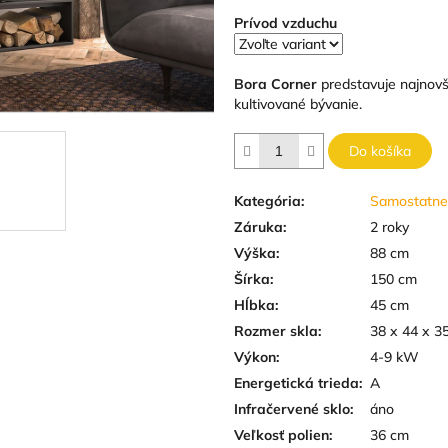
Prívod vzduchu
Bora Corner
predstavuje najnovš
kultivované bývanie.
Do košíka
Kategória
:
Samostatne
Záruka
:
2 roky
Výška
:
88 cm
Šírka
:
150 cm
Hĺbka
:
45 cm
Rozmer skla
:
38 x 44 x 3
Výkon
:
4-9 kW
Energetická trieda
:
A
Infračervené sklo
:
áno
Veľkosť polien
:
36 cm