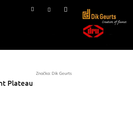
Nákupný
Hľadať
Prihlásenie
košík
Značka:
Dik Geurts
ht Plateau