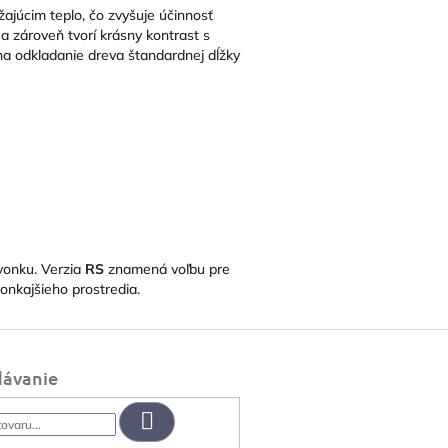
ajúcim teplo, čo zvyšuje účinnosť
a zároveň tvorí krásny kontrast s
 na odkladanie dreva štandardnej dĺžky
zvonku.
Verzia
RS
znamená voľbu pre
onkajšieho prostredia.
dávanie
Hľadať